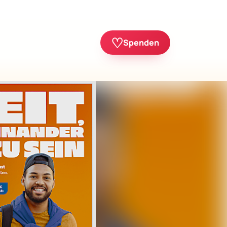
♡
Spenden