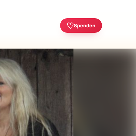
♡
Spenden