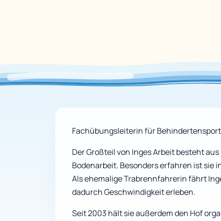
Fachübungsleiterin für Behindertenspor
Der Großteil von Inges Arbeit besteht aus
Bodenarbeit. Besonders erfahren ist sie i
Als ehemalige Trabrennfahrerin fährt Ing
dadurch Geschwindigkeit erleben.
Seit 2003 hält sie außerdem den Hof organ