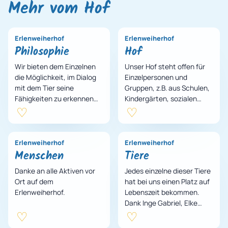
Mehr vom Hof
Erlenweiherhof
Erlenweiherhof
Philosophie
Hof
Wir bieten dem Einzelnen
Unser Hof steht offen für
die Möglichkeit, im Dialog
Einzelpersonen und
mit dem Tier seine
Gruppen, z.B. aus Schulen,
Fähigkeiten zu erkennen
Kindergärten, sozialen
und selbstbestimmt
Einrichtungen,
weiterzuentwickeln.
Seniorenheimen.
Erlenweiherhof
Erlenweiherhof
Menschen
Tiere
Danke an alle Aktiven vor
Jedes einzelne dieser Tiere
Ort auf dem
hat bei uns einen Platz auf
Erlenweiherhof.
Lebenszeit bekommen.
Dank Inge Gabriel, Elke
Wiedemann und dem
Verein Erlenweiherhof –