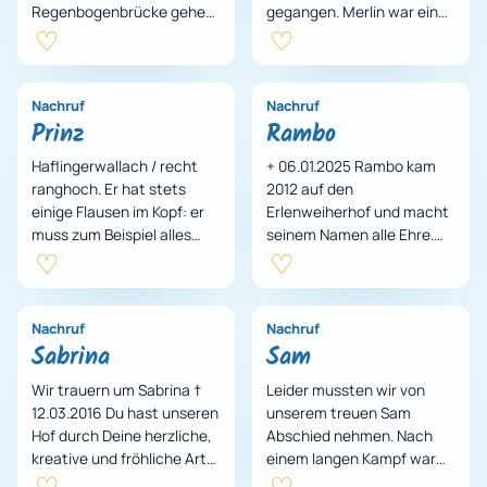
Regenbogenbrücke gehen
gegangen. Merlin war ein
lassen zu müssen. Lilo war
wichtiger Teil unserer
ein ganz besonderes
Therapiepferdeherde! Auf
kleines Pon…
ihm haben vie…
Nachruf
Nachruf
Prinz
Rambo
Haflingerwallach / recht
+ 06.01.2025 Rambo kam
ranghoch. Er hat stets
2012 auf den
einige Flausen im Kopf: er
Erlenweiherhof und macht
muss zum Beispiel alles
seinem Namen alle Ehre.
anknabbern, oder er macht
Schnell hat er seine
die Stalltüre selbst auf…
traurige Vergangenheit
vergessen und sich gu…
Nachruf
Nachruf
Sabrina
Sam
Wir trauern um Sabrina †
Leider mussten wir von
12.03.2016 Du hast unseren
unserem treuen Sam
Hof durch Deine herzliche,
Abschied nehmen. Nach
kreative und fröhliche Art
einem langen Kampf war
sehr bereichert. Wir
der letzte Dienst, den wir