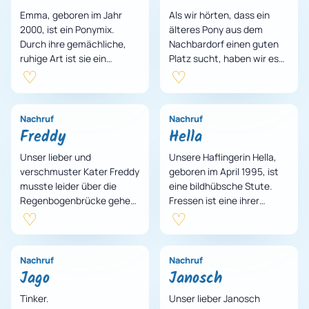
Emma, geboren im Jahr
Als wir hörten, dass ein
2000, ist ein Ponymix.
älteres Pony aus dem
Durch ihre gemächliche,
Nachbardorf einen guten
ruhige Art ist sie ein
Platz sucht, haben wir es
verläßliches Reitpferd,
kurzerhand zu uns geholt.
aber auch für vieles andere
Da Flamenca leider unter
zu hab…
chr…
Nachruf
Nachruf
Freddy
Hella
Unser lieber und
Unsere Haflingerin Hella,
verschmuster Kater Freddy
geboren im April 1995, ist
musste leider über die
eine bildhübsche Stute.
Regenbogenbrücke gehen,
Fressen ist eine ihrer
da es ihm gesundheitlich
Lieblingsbeschäftigungen,
nicht mehr gut ging.
was man auch ihrer Figur…
Nachruf
Nachruf
Jago
Janosch
Tinker.
Unser lieber Janosch