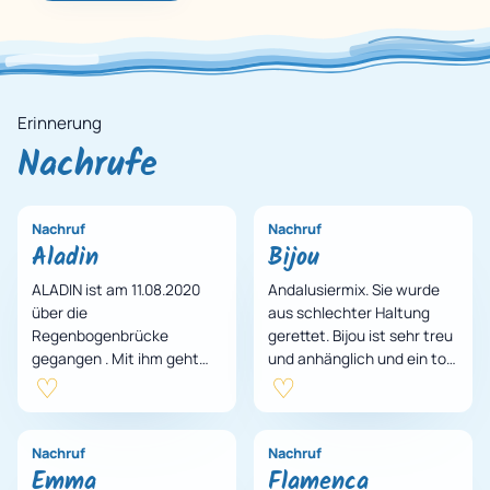
Erinnerung
Nachrufe
Nachruf
Nachruf
Aladin
Bijou
ALADIN ist am 11.08.2020
Andalusiermix. Sie wurde
über die
aus schlechter Haltung
Regenbogenbrücke
gerettet. Bijou ist sehr treu
gegangen . Mit ihm geht
und anhänglich und ein toll
ein Urgestein und
ausgebildetes,
Therapiepferd der ersten
verlässliches Reitpferd.
Stunde. Er war das erste
Auch…
und ein…
Nachruf
Nachruf
Emma
Flamenca