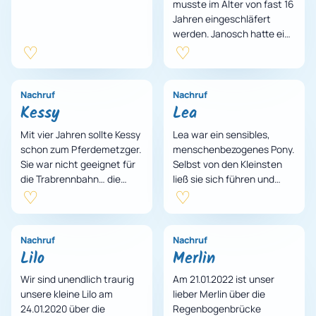
musste im Alter von fast 16
Jahren eingeschläfert
werden. Janosch hatte ein
glückliches, langes Leben
trotz Schwierigkeiten in ju…
Nachruf
Nachruf
Kessy
Lea
Mit vier Jahren sollte Kessy
Lea war ein sensibles,
schon zum Pferdemetzger.
menschenbezogenes Pony.
Sie war nicht geeignet für
Selbst von den Kleinsten
die Trabrennbahn… die
ließ sie sich führen und
inneren Werte zählten
passte auf sie auf. Zuletzt
leider nicht… Damals rett…
hatte sie chronische
Schm…
Nachruf
Nachruf
Lilo
Merlin
Wir sind unendlich traurig
Am 21.01.2022 ist unser
unsere kleine Lilo am
lieber Merlin über die
24.01.2020 über die
Regenbogenbrücke