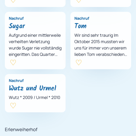
behalten Dich für immer…
ihm noch erweisen
konnten, ihn von s…
Nachruf
Nachruf
Sugar
Tom
Aufgrund einer mittlerweile
Wir sind sehr traurig Im
verheilten Verletzung
Oktober 2015 mussten wir
wurde Sugar nie vollständig
uns für immer von unserem
eingeritten. Das Quarter
lieben Tom verabschieden.
Horse ist dennoch
Er hat viele unserer
schreckfrei und bleibt so
Klienten über Jahre als tre…
gut…
Nachruf
Wutz und Urmel
Wutz * 2009 / Urmel * 2010
Erlenweiherhof