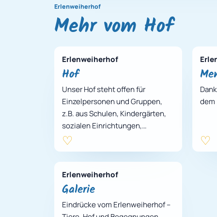
Erlenweiherhof
Mehr vom Hof
Erlenweiherhof
Erle
Hof
Me
Unser Hof steht offen für
Danke
Einzelpersonen und Gruppen,
dem 
z.B. aus Schulen, Kindergärten,
sozialen Einrichtungen,
Seniorenheimen.
Erlenweiherhof
Galerie
Eindrücke vom Erlenweiherhof –
Tiere, Hof und Begegnungen.