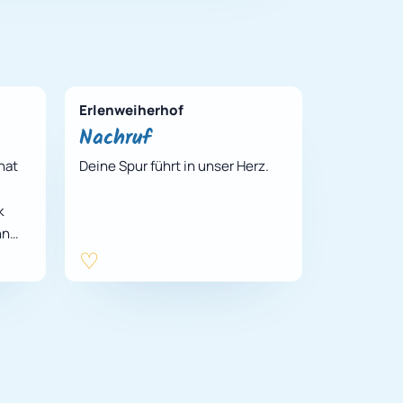
Erlenweiherhof
Nachruf
hat
Deine Spur führt in unser Herz.
k
nn
hof –