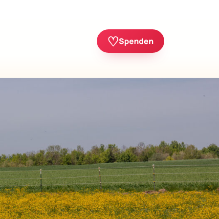
♡
Spenden