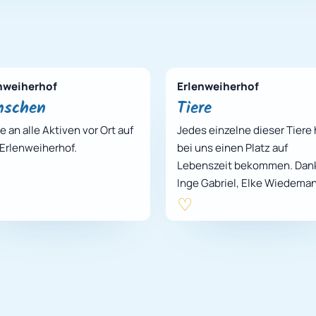
nweiherhof
Erlenweiherhof
nschen
Tiere
 an alle Aktiven vor Ort auf
Jedes einzelne dieser Tiere 
Erlenweiherhof.
bei uns einen Platz auf
Lebenszeit bekommen. Dan
Inge Gabriel, Elke Wiedema
und dem Verein Erlenweiher
Pferde für Mensch…