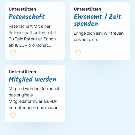
Spenden und Sachzuw…
entsorgen, weil sie ein…
Unterstützen
Unterstützen
Patenschaft
Ehrenamt / Zeit
spenden
Patenschaft Mit einer
Patenschaft unterstützt
Bringe dich ein! Wir freuen
Du Dein Patentier. Schon
uns auf dich.
ab 10 EUR pro Monat
unterstützt Du Dein
Patentier. Gerne darfst Du
Dein Patentier einmal…
Unterstützen
Mitglied werden
Mitglied werden Du kannst
das originale
Mitgliedsformular als PDF
herunterladen und manuell
ausfüllen oder deine Daten
direkt hier eintragen und
daraus eine aus…