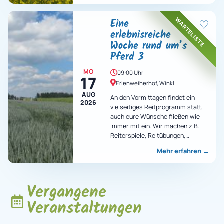
WARTELISTE
Eine
♡
erlebnisreiche
Woche rund um’s
Pferd 3
MO
09:00 Uhr
17
Erlenweiherhof, Winkl
AUG
An den Vormittagen findet ein
2026
vielseitiges Reitprogramm statt,
auch eure Wünsche fließen wie
immer mit ein. Wir machen z.B.
Reiterspiele, Reitübungen,
Ausritte, Voltigieren und vieles
Mehr erfahren
→
mehr…
Vergangene
Veranstaltungen