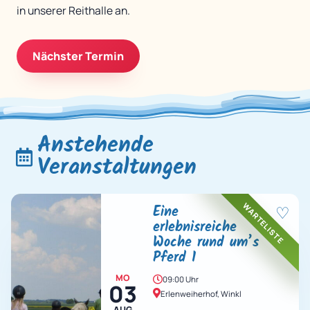
in unserer Reithalle an.
Nächster Termin
Anstehende
Veranstaltungen
WARTELISTE
Eine
♡
erlebnisreiche
Woche rund um’s
Pferd 1
MO
09:00 Uhr
03
Erlenweiherhof, Winkl
AUG