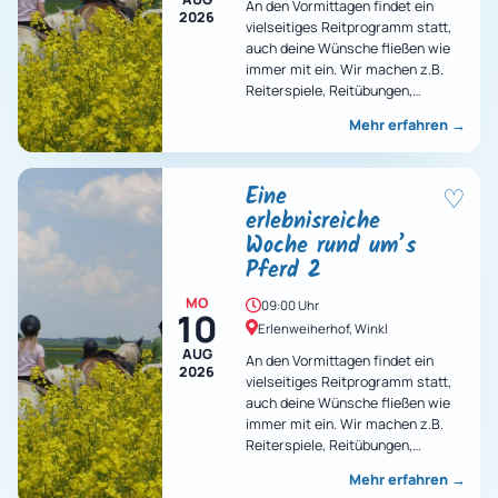
An den Vormittagen findet ein
2026
vielseitiges Reitprogramm statt,
auch deine Wünsche fließen wie
immer mit ein. Wir machen z.B.
Reiterspiele, Reitübungen,
Ausritte, Voltigieren und vieles
Mehr erfahren
→
mehr…
Eine
♡
erlebnisreiche
Woche rund um’s
Pferd 2
MO
09:00 Uhr
10
Erlenweiherhof, Winkl
AUG
An den Vormittagen findet ein
2026
vielseitiges Reitprogramm statt,
auch deine Wünsche fließen wie
immer mit ein. Wir machen z.B.
Reiterspiele, Reitübungen,
Ausritte, Voltigieren und vieles
Mehr erfahren
→
mehr…