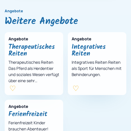
Angebote
Weitere Angebote
Angebote
Angebote
Therapeutisches
Integratives
Reiten
Reiten
Therapeutisches Reiten
Integratives Reiten Reiten
Das Pferd als Herdentier
als Sport für Menschen mit
und soziales Wesen verfügt
Behinderungen.
über eine sehr
differenzierte
Körpersprache und ein
feines Gespür für sein
Gegenüber…
Angebote
Ferienfreizeit
Ferienfreizeit Kinder
brauchen Abenteuer!