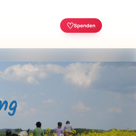
♡
Spenden
ng