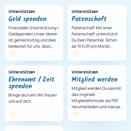
Unterstützen
Unterstützen
Geld spenden
Patenschaft
Finanzielle Unterstützung /
Patenschaft Mit einer
Geldspenden Unser Verein
Patenschaft unterstützt
ist gemeinnützig und dies
Du Dein Patentier. Schon
bedeutet für uns, dass
ab 10 EUR pro Monat
unser Erhalt sich
unterstützt Du Dein
ausschließlich durch
Patentier. Gerne darfst Du
Spenden und Sachzuw…
Dein Patentier einmal…
Unterstützen
Unterstützen
Ehrenamt / Zeit
Mitglied werden
spenden
Mitglied werden Du kannst
das originale
Bringe dich ein! Wir freuen
Mitgliedsformular als PDF
uns auf dich.
herunterladen und manuell
ausfüllen oder deine Daten
direkt hier eintragen und
daraus eine aus…