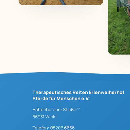
Therapeutisches Reiten Erlenweiherhof
Pferde für Menschen e.V.
Hattenhofener Straße 11
86931 Winkl
Telefon: 08206 6666