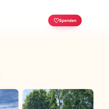
♡
Spenden
.