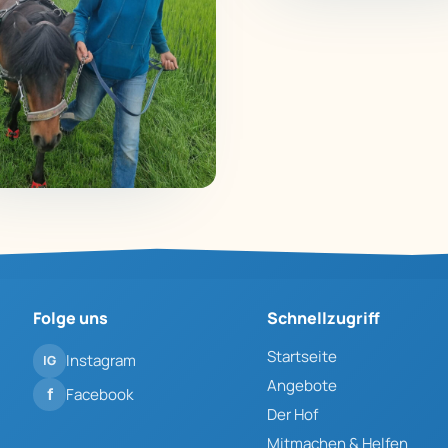
Folge uns
Schnellzugriff
Startseite
Instagram
Angebote
Facebook
Der Hof
Mitmachen & Helfen