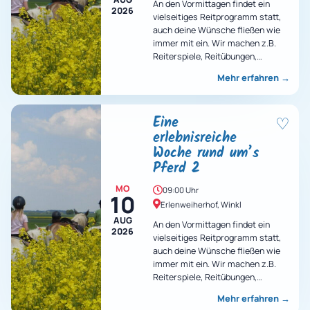
An den Vormittagen findet ein
2026
vielseitiges Reitprogramm statt,
auch deine Wünsche fließen wie
immer mit ein. Wir machen z.B.
Reiterspiele, Reitübungen,
Ausritte, Voltigieren und vieles
Mehr erfahren
→
mehr…
Eine
♡
erlebnisreiche
Woche rund um’s
Pferd 2
MO
09:00 Uhr
10
Erlenweiherhof, Winkl
AUG
An den Vormittagen findet ein
2026
vielseitiges Reitprogramm statt,
auch deine Wünsche fließen wie
immer mit ein. Wir machen z.B.
Reiterspiele, Reitübungen,
Ausritte, Voltigieren und vieles
Mehr erfahren
→
mehr…