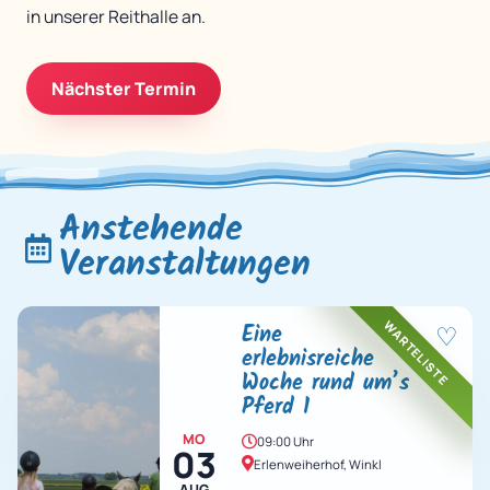
in unserer Reithalle an.
Nächster Termin
Anstehende
Veranstaltungen
WARTELISTE
Eine
♡
erlebnisreiche
Woche rund um’s
Pferd 1
MO
09:00 Uhr
03
Erlenweiherhof, Winkl
AUG