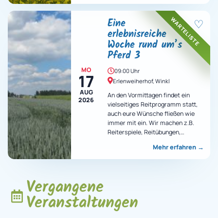
WARTELISTE
Eine
♡
erlebnisreiche
Woche rund um’s
Pferd 3
MO
09:00 Uhr
17
Erlenweiherhof, Winkl
AUG
An den Vormittagen findet ein
2026
vielseitiges Reitprogramm statt,
auch eure Wünsche fließen wie
immer mit ein. Wir machen z.B.
Reiterspiele, Reitübungen,
Ausritte, Voltigieren und vieles
Mehr erfahren
→
mehr…
Vergangene
Veranstaltungen