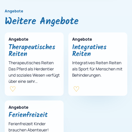
Angebote
Weitere Angebote
Angebote
Angebote
Therapeutisches
Integratives
Reiten
Reiten
Therapeutisches Reiten
Integratives Reiten Reiten
Das Pferd als Herdentier
als Sport für Menschen mit
und soziales Wesen verfügt
Behinderungen.
über eine sehr
differenzierte
Körpersprache und ein
feines Gespür für sein
Gegenüber…
Angebote
Ferienfreizeit
Ferienfreizeit Kinder
brauchen Abenteuer!