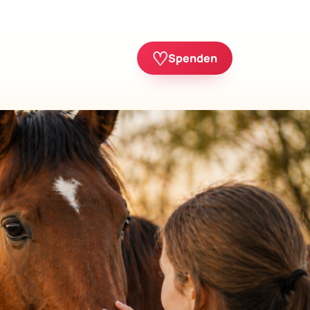
♡
Spenden