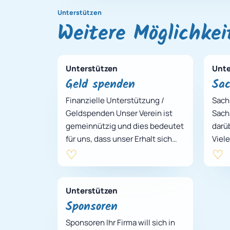
Unterstützen
Weitere Möglichkei
Unterstützen
Unte
Geld spenden
Sa
Finanzielle Unterstützung /
Sach
Geldspenden Unser Verein ist
Sach
gemeinnützig und dies bedeutet
darü
für uns, dass unser Erhalt sich
Viel
ausschließlich durch Spenden
scha
und Sachzuw…
weil 
Unterstützen
Sponsoren
Sponsoren Ihr Firma will sich in