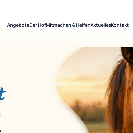
Angebote
Der Hof
Mitmachen & Helfen
Aktuelles
Kontakt
t
t
u