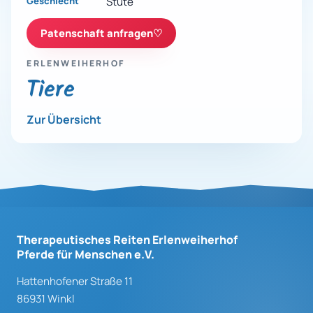
Geschlecht
Stute
Patenschaft anfragen
♡
ERLENWEIHERHOF
Tiere
Zur Übersicht
Therapeutisches Reiten Erlenweiherhof
Pferde für Menschen e.V.
Hattenhofener Straße 11
86931 Winkl