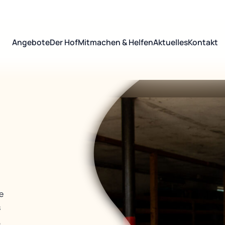
Angebote
Der Hof
Mitmachen & Helfen
Aktuelles
Kontakt
e
s
,