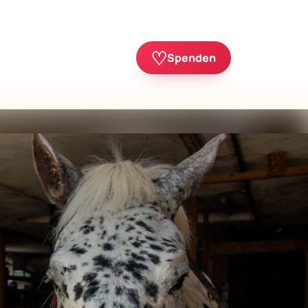
♡
Spenden