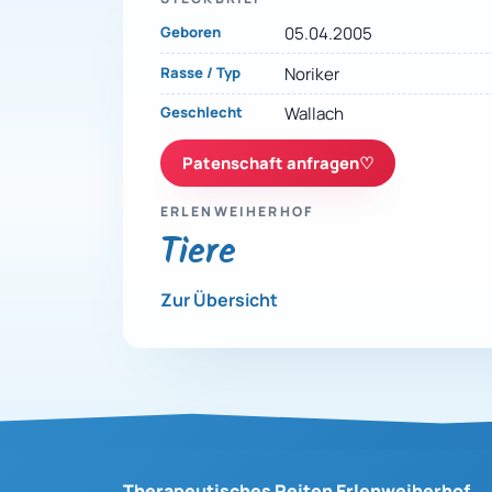
Geboren
05.04.2005
Rasse / Typ
Noriker
Geschlecht
Wallach
Patenschaft anfragen
♡
ERLENWEIHERHOF
Tiere
Zur Übersicht
Therapeutisches Reiten Erlenweiherhof