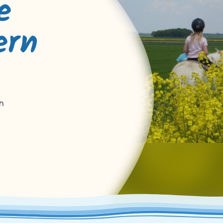
e
ern
ch