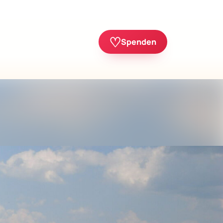
♡
Spenden