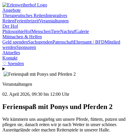
Angebote
Therapeutisches Reiten
Integratives
Reiten
Ferienfreizeit
Veranstaltungen
Der Hof
Philosophie
Hof
Menschen
Tiere
Nachruf
Galerie
Mitmachen & Helfen
Geld spenden
Sachspenden
Patenschaft
Ehrenamt / BFD
Mitglied
werden
Sponsoren
Aktuelles
Kontakt
♡
Spenden
Veranstaltungen
02. April 2026, 09:30 bis 12:00 Uhr
Ferienspaß mit Ponys und Pferden 2
Wir kümmern uns ausgiebig um unsere Pferde, füttern, putzen und
pflegen sie, danach reiten wir je nach Wetter in unser schönes
Ausreitgelände oder machen Reiterspiele in unserer Halle.