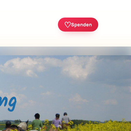
♡
Spenden
ng