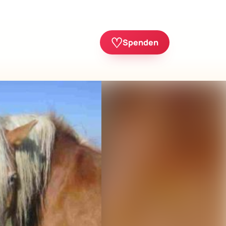
♡
Spenden