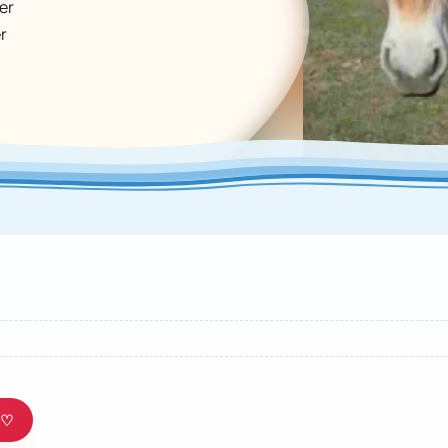
er
r
5
♡