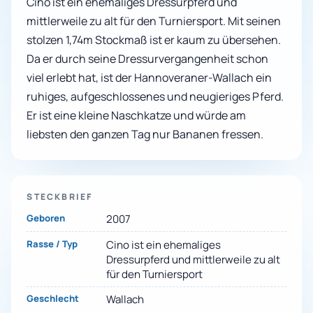
Cino ist ein ehemaliges Dressurpferd und
mittlerweile zu alt für den Turniersport. Mit seinen
stolzen 1,74m Stockmaß ist er kaum zu übersehen.
Da er durch seine Dressurvergangenheit schon
viel erlebt hat, ist der Hannoveraner-Wallach ein
ruhiges, aufgeschlossenes und neugieriges Pferd.
Er ist eine kleine Naschkatze und würde am
liebsten den ganzen Tag nur Bananen fressen.
STECKBRIEF
Geboren
2007
Rasse / Typ
Cino ist ein ehemaliges
Dressurpferd und mittlerweile zu alt
für den Turniersport
Geschlecht
Wallach