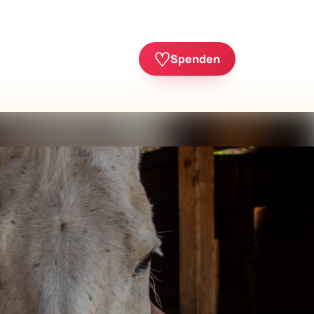
♡
Spenden